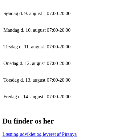
Søndag d. 9. august
0
7
:
0
0
-
20
:
0
0
Mandag d. 10. august
0
7
:
0
0
-
20
:
0
0
Tirsdag d. 11. august
0
7
:
0
0
-
20
:
0
0
Onsdag d. 12. august
0
7
:
0
0
-
20
:
0
0
Torsdag d. 13. august
0
7
:
0
0
-
20
:
0
0
Fredag d. 14. august
0
7
:
0
0
-
20
:
0
0
Du finder os her
Løsning udviklet og leveret af
Piranya