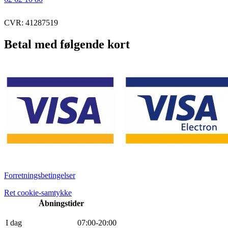
CVR: 41287519
Betal med følgende kort
Forretningsbetingelser
Ret cookie-samtykke
Åbningstider
I dag
0
7
:
0
0
-
20
:
0
0