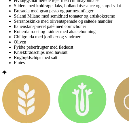
Hvidløgsmarinerede rejer med chilimayonnaise
Sliders med koldrøget laks, hollandaisesauce og sprød salat
Bresaola med grøn pesto og parmesanflager
Salami Milano med semidried tomater og artiskokcreme
Serranoskinke med oliventapenade og saltede mandler
Italienskinspireret paté med cornichoner
Rotterdam-ost og nødder med akaciehonning
Chiligouda med jordbær og vindruer
Oliven
Fyldte peberfrugter med flødeost
Knækbrødschips med havsalt
Rugbrødschips med salt
Flutes