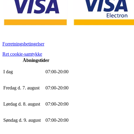
Forretningsbetingelser
Ret cookie-samtykke
Åbningstider
I dag
0
7
:
0
0
-
20
:
0
0
Fredag d. 7. august
0
7
:
0
0
-
20
:
0
0
Lørdag d. 8. august
0
7
:
0
0
-
20
:
0
0
Søndag d. 9. august
0
7
:
0
0
-
20
:
0
0