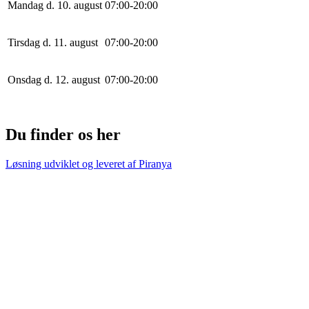
Mandag d. 10. august
0
7
:
0
0
-
20
:
0
0
Tirsdag d. 11. august
0
7
:
0
0
-
20
:
0
0
Onsdag d. 12. august
0
7
:
0
0
-
20
:
0
0
Du finder os her
Løsning udviklet og leveret af
Piranya