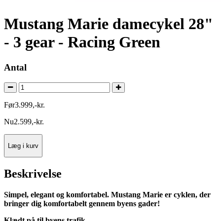
Mustang Marie damecykel 28"
- 3 gear - Racing Green
Antal
Før
3.999
,
-
kr.
Nu
2.599
,
-
kr.
Læg i kurv
Beskrivelse
Simpel, elegant og komfortabel. Mustang Marie er cyklen, der
bringer dig komfortabelt gennem byens gader!
Klædt på til byens trafik