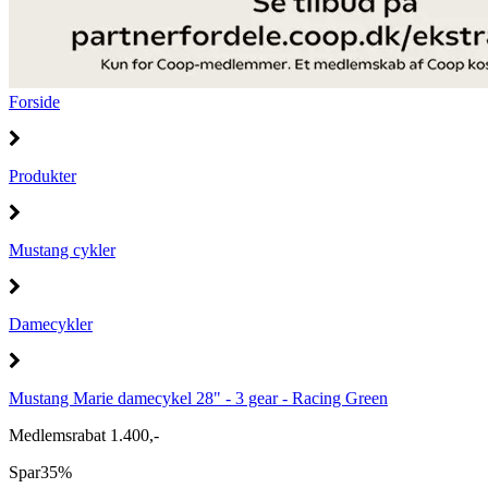
Forside
Produkter
Mustang cykler
Damecykler
Mustang Marie damecykel 28" - 3 gear - Racing Green
Medlemsrabat 1.400,-
Spar
35%