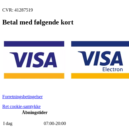
CVR: 41287519
Betal med følgende kort
Forretningsbetingelser
Ret cookie-samtykke
Åbningstider
I dag
0
7
:
0
0
-
20
:
0
0