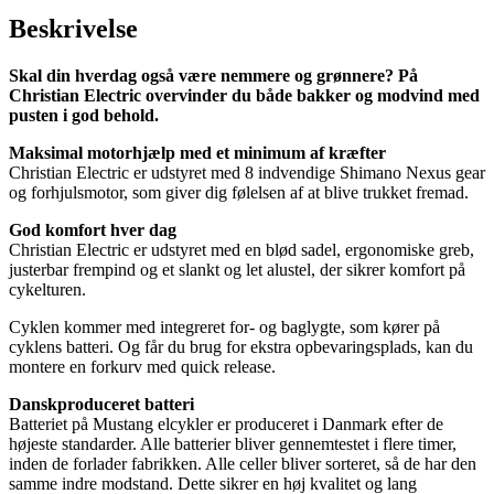
Beskrivelse
Skal din hverdag også være nemmere og grønnere? På
Christian Electric overvinder du både bakker og modvind med
pusten i god behold.
Maksimal motorhjælp med et minimum af kræfter
Christian Electric er udstyret med 8 indvendige Shimano Nexus gear
og forhjulsmotor, som giver dig følelsen af at blive trukket fremad.
God komfort hver dag
Christian Electric er udstyret med en blød sadel, ergonomiske greb,
justerbar frempind og et slankt og let alustel, der sikrer komfort på
cykelturen.
Cyklen kommer med integreret for- og baglygte, som kører på
cyklens batteri. Og får du brug for ekstra opbevaringsplads, kan du
montere en forkurv med quick release.
Danskproduceret batteri
Batteriet på Mustang elcykler er produceret i Danmark efter de
højeste standarder. Alle batterier bliver gennemtestet i flere timer,
inden de forlader fabrikken. Alle celler bliver sorteret, så de har den
samme indre modstand. Dette sikrer en høj kvalitet og lang