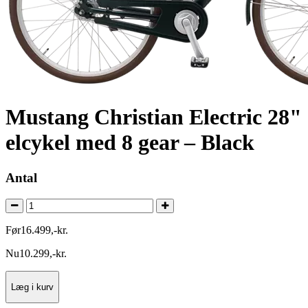
Mustang Christian Electric 28"
elcykel med 8 gear – Black
Antal
Før
16.499
,
-
kr.
Nu
10.299
,
-
kr.
Læg i kurv