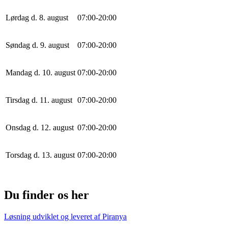
Lørdag d. 8. august
0
7
:
0
0
-
20
:
0
0
Søndag d. 9. august
0
7
:
0
0
-
20
:
0
0
Mandag d. 10. august
0
7
:
0
0
-
20
:
0
0
Tirsdag d. 11. august
0
7
:
0
0
-
20
:
0
0
Onsdag d. 12. august
0
7
:
0
0
-
20
:
0
0
Torsdag d. 13. august
0
7
:
0
0
-
20
:
0
0
Du finder os her
Løsning udviklet og leveret af
Piranya