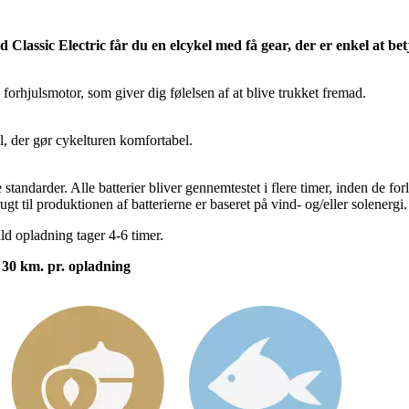
ed Classic Electric får du en elcykel med få gear, der er enkel at 
orhjulsmotor, som giver dig følelsen af at blive trukket fremad.
el, der gør cykelturen komfortabel.
tandarder. Alle batterier bliver gennemtestet i flere timer, inden de for
t til produktionen af batterierne er baseret på vind- og/eller solenergi.
uld opladning tager 4-6 timer.
l 30 km. pr. opladning