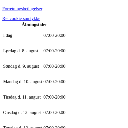
Forretningsbetingelser
Ret cookie-samtykke
Åbningstider
I dag
0
7
:
0
0
-
20
:
0
0
Lørdag d. 8. august
0
7
:
0
0
-
20
:
0
0
Søndag d. 9. august
0
7
:
0
0
-
20
:
0
0
Mandag d. 10. august
0
7
:
0
0
-
20
:
0
0
Tirsdag d. 11. august
0
7
:
0
0
-
20
:
0
0
Onsdag d. 12. august
0
7
:
0
0
-
20
:
0
0
Torsdag d. 13. august
0
7
:
0
0
-
20
:
0
0