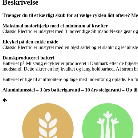
Beskrivelse
Trænger du til et kærligt skub for at vælge cyklen lidt oftere? M
Maksimal motorhjælp med et minimum af kræfter
Classic Electric er udstyret med 3 indvendige Shimano Nexus gear og f
Elcykel på den enkle måde
Classic Electric er udstyret med en blød sadel og et slankt og let alust
Danskproduceret batteri
Batteriet på Mustang elcykler er produceret i Danmark efter de højeste s
modstand. Dette sikrer en høj kvalitet og lang holdbarhed. Al strøm brug
Batteriet er lige til at afmontere og tage med indenfor og oplade. En f
Aluminiumsstel – 3 års batterigaranti – 10 års stelgaranti – Op ti