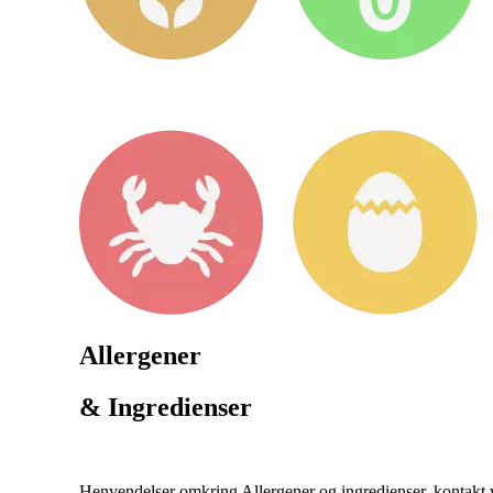
Allergener
& Ingredienser
Henvendelser omkring Allergener og ingredienser, kontakt ve