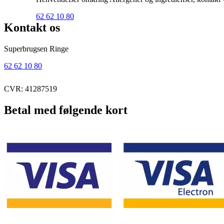
62 62 10 80
Kontakt os
Superbrugsen Ringe
62 62 10 80
CVR: 41287519
Betal med følgende kort