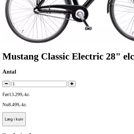
Mustang Classic Electric 28" el
Antal
Før
13.299
,
-
kr.
Nu
8.499
,
-
kr.
Læg i kurv