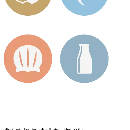
nligst butikken indenfor åbningstiden på tlf: