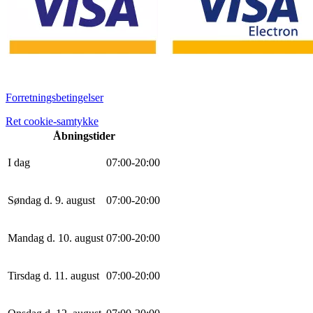
Forretningsbetingelser
Ret cookie-samtykke
Åbningstider
I dag
0
7
:
0
0
-
20
:
0
0
Søndag d. 9. august
0
7
:
0
0
-
20
:
0
0
Mandag d. 10. august
0
7
:
0
0
-
20
:
0
0
Tirsdag d. 11. august
0
7
:
0
0
-
20
:
0
0