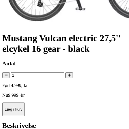
Mustang Vulcan electric 27,5''
elcykel 16 gear - black
Antal
Før
14.999
,
-
kr.
Nu
9.999
,
-
kr.
Læg i kurv
Beskrivelse