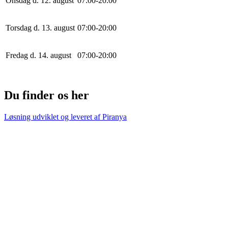
Onsdag d. 12. august
0
7
:
0
0
-
20
:
0
0
Torsdag d. 13. august
0
7
:
0
0
-
20
:
0
0
Fredag d. 14. august
0
7
:
0
0
-
20
:
0
0
Du finder os her
Løsning udviklet og leveret af
Piranya