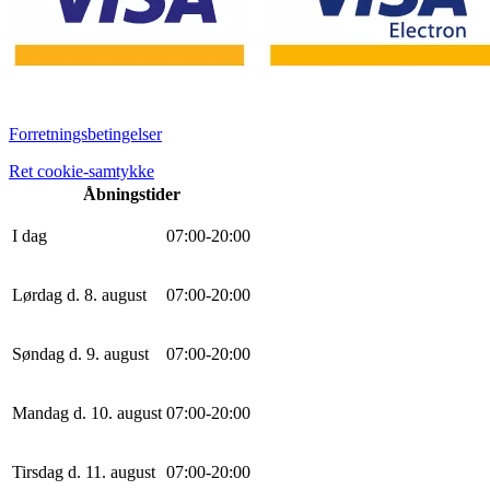
Forretningsbetingelser
Ret cookie-samtykke
Åbningstider
I dag
0
7
:
0
0
-
20
:
0
0
Lørdag d. 8. august
0
7
:
0
0
-
20
:
0
0
Søndag d. 9. august
0
7
:
0
0
-
20
:
0
0
Mandag d. 10. august
0
7
:
0
0
-
20
:
0
0
Tirsdag d. 11. august
0
7
:
0
0
-
20
:
0
0