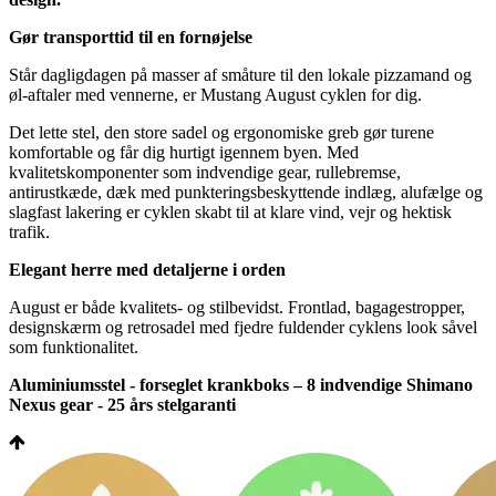
Gør transporttid til en fornøjelse
Står dagligdagen på masser af småture til den lokale pizzamand og
øl-aftaler med vennerne, er Mustang August cyklen for dig.
Det lette stel, den store sadel og ergonomiske greb gør turene
komfortable og får dig hurtigt igennem byen. Med
kvalitetskomponenter som indvendige gear, rullebremse,
antirustkæde, dæk med punkteringsbeskyttende indlæg, alufælge og
slagfast lakering er cyklen skabt til at klare vind, vejr og hektisk
trafik.
Elegant herre med detaljerne i orden
August er både kvalitets- og stilbevidst. Frontlad, bagagestropper,
designskærm og retrosadel med fjedre fuldender cyklens look såvel
som funktionalitet.
Aluminiumsstel - forseglet krankboks – 8 indvendige Shimano
Nexus gear - 25 års stelgaranti