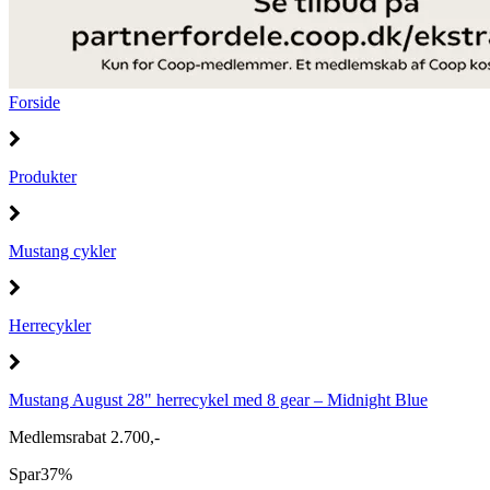
Forside
Produkter
Mustang cykler
Herrecykler
Mustang August 28" herrecykel med 8 gear – Midnight Blue
Medlemsrabat 2.700,-
Spar
37%