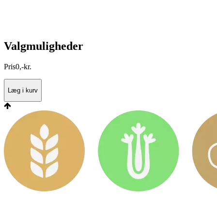
Valgmuligheder
Pris
0
,
-
kr.
Læg i kurv